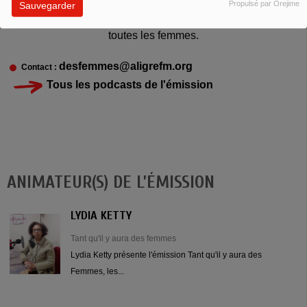
Propulsé par Orejime
Sauvegarder
À chaque fois qu’une femme se relève, elle se relève pour
toutes les femmes.
desfemmes@aligrefm.org
Contact :
Tous les podcasts de l'émission
ANIMATEUR(S) DE L’ÉMISSION
LYDIA KETTY
Tant qu'il y aura des femmes
Lydia Ketty présente l'émission Tant qu'il y aura des
Femmes, les...