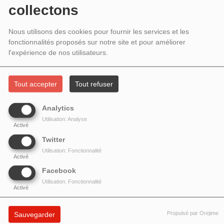
INVITÉS ANTONIO CALBI ET
collectons
FRANCESCO LISETTO DE L'ISTITUTO
Nous utilisons des cookies pour fournir les services et les
ITALIANO DI CULTURA DE PARIS
fonctionnalités proposés sur notre site et pour améliorer
l'expérience de nos utilisateurs.
Tout accepter
Tout refuser
Analytics
Utilisation: Analyse
Activé
Twitter
Utilisation: Fonctionnalité
Activé
Facebook
Utilisation: Fonctionnalité
Activé
Monsieur le directeur de l'
Istituto italiano di cultura de Paris
Antonio Calbi
Propulsé par Orejime
Sauvegarder
présente les activités et les événements à venir, en compagnie de
Francesco