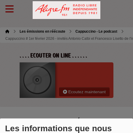
Les émissions en réécoute
Cappuccino - Le podcast
Cappuccino # 1er février 2026 - invités Antonio Calbi et Francesco Lisetto de l'ist
. . . . ECOUTER ON LINE . . . . . .
Ecoutez maintenant
CAPPUCCINO # 1ER FÉVRIER 2026 -
Les informations que nous