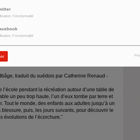
witter
format DVD (distribué par France Télévisions) du film
ilisation: Fonctionnalité
e des courants d’air
, rediffusion de l’interview de
alisé avec Yves Bouveret lors de sa sortie en salles
acebook
ilisation: Fonctionnalité
Pro
er
etites personnes
–
chronique de
Elsa Gounot
-
båge, traduit du suédois par Catherine Renaud -
 l’école pendant la récréation autour d’une table de
table un peu trop haute, l’un d’eux tombe par terre et
. Tout le monde, des enfants aux adultes jusqu’à un
 blessure, puis, les jours suivants, pour découvrir le
s évolutions de l’écorchure."