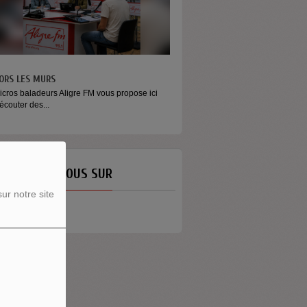
ORS LES MURS
MONEY - LE MOMENT
icros baladeurs Aligre FM vous propose ici
Raconter l’argent autrement Money
'écouter des...
émission...
ETROUVEZ-NOUS SUR
ur notre site