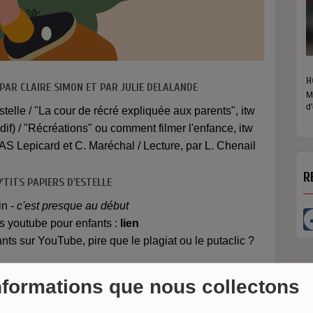
H
 PAR CLAIRE SIMON ET PAR JULIE DELALANDE
M
d
stelle / "La cour de récré expliquée aux parents", itw
if) / "Récréations" ou comment filmer l'enfance, itw
AS Lepicard et C. Maréchal / Lecture, par L. Chenail
R
P'TITS PAPIERS D'ESTELLE
tin
- c'est presque au début
s youtube pour enfants :
lien
ants sur YouTube, pire que le plagiat ou le putaclic ?
 chaînes YouTube originales, ludiques et forcément
nformations que nous collectons
ieur Plouf :
lien
et Le Jean Baptiste Show :
lien