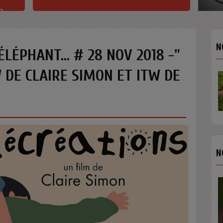
h
N
ÉLÉPHANT... # 28 NOV 2018 -"
W DE CLAIRE SIMON ET ITW DE
N