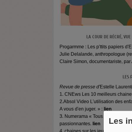
LA COUR DE RÉCRÉ, VUE
Progarmme : Les p'ttits papiers d'E
Julie Delalande, anthropologue (red
Claire Simon, documentariste, par 
LES 
Revue de presse d'
Estelle Lauren
1. CNEws Les 10 meilleurs chaine
2.Absol Video L'utilisation des enf
A vous d'en juger. » :
lien
3. Numerama « Tous les mois, cinq
Les i
passionnantes.
lien
4. chaines sur les jeux vidéo Mons