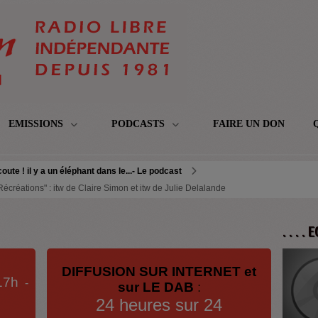
EMISSIONS
PODCASTS
FAIRE UN DON
oute ! il y a un éléphant dans le...- Le podcast
 Récréations" : itw de Claire Simon et itw de Julie Delalande
. . . .
DIFFUSION SUR INTERNET et
17h
-
sur LE DAB
:
24 heures sur 24