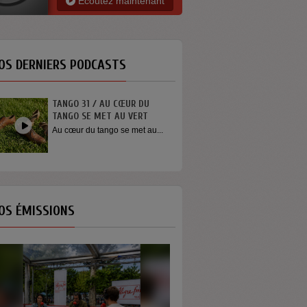
Ecoutez maintenant
OS DERNIERS PODCASTS
 CŒUR DU
INTERVIEW SORTIE DE SCÈNE
AU VERT
YOUN SUN NAH
 se met au...
Quelques mots de la chanteuse
Youn Sun Nah après son
concert...
OS ÉMISSIONS