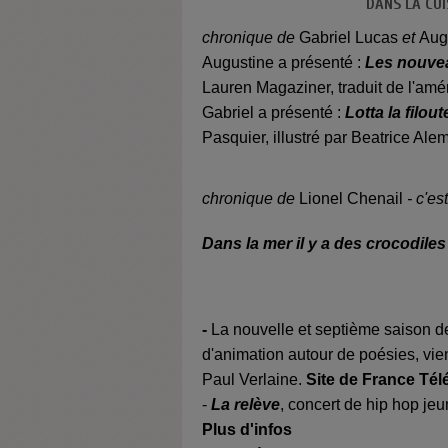
DANS LA CUI
chronique de
Gabriel Lucas
et
Aug
Augustine a présenté :
Les nouvea
Lauren Magaziner, traduit de l'amé
Gabriel a présenté :
Lotta la filout
Pasquier, illustré par Beatrice Al
chronique de
Lionel Chenail
- c'es
Dans la mer il y a des crocodiles
-
La nouvelle et septième saison de
d'animation autour de poésies, vie
Paul Verlaine.
Site de France Tél
-
La relève
, concert de hip hop je
Plus d'infos