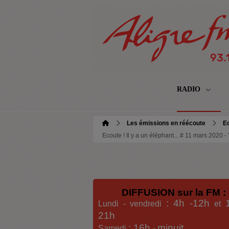
RADIO
Les émissions en réécoute
Ec
Ecoute ! Il y a un éléphant... # 11 mars 2020 -
DIFFUSION sur la FM :
: 4h -12h
Lundi - vendredi
et
21h
: 16h
minuit
Samedi
-