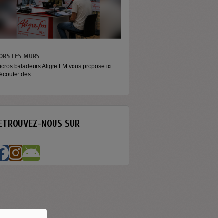
MONEY - LE MOMENT
propose ici
Raconter l’argent autrement Money est
émission...
ETROUVEZ-NOUS SUR