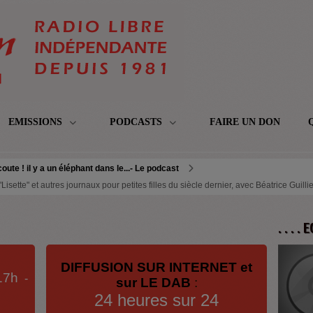
EMISSIONS
PODCASTS
FAIRE UN DON
oute ! il y a un éléphant dans le...- Le podcast
 "Lisette" et autres journaux pour petites filles du siècle dernier, avec Béatrice Guil
. . . .
DIFFUSION SUR INTERNET et
17h
-
sur LE DAB
:
24 heures sur 24