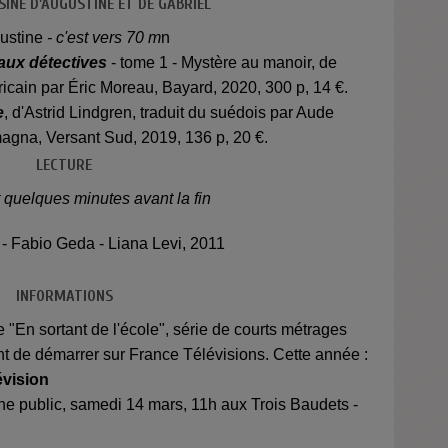
SINE D'AUGUSTINE ET DE GABRIEL
ustine
- c'est vers 70 m
n
ux détectives
- tome 1 - Mystère au manoir, de
ricain par Éric Moreau, Bayard, 2020, 300 p, 14 €.
e
, d'Astrid Lindgren, traduit du suédois par Aude
emagna, Versant Sud, 2019, 136 p, 20 €.
LECTURE
t quelques minutes avant la fin
- Fabio Geda - Liana Levi, 2011
INFORMATIONS
 "En sortant de l'école", série de courts métrages
nt de démarrer sur France Télévisions. Cette année :
évision
une public, samedi 14 mars, 11h aux Trois Baudets -