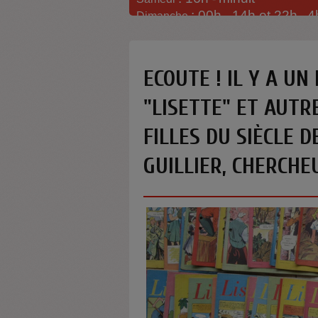
: 00h -
14h et 22h
4
Dimanche
-
ECOUTE ! IL Y A UN
"LISETTE" ET AUTR
FILLES DU SIÈCLE D
GUILLIER, CHERCH