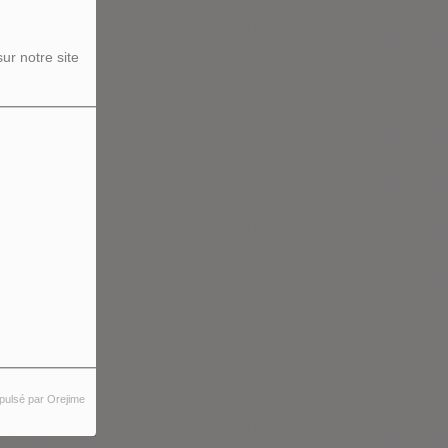
ur notre site
pulsé par Orejime