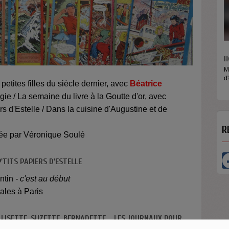
HORS LES MURS
Micros baladeurs Aligre FM vous 
etites filles du siècle dernier, avec
Béatrice
d'écouter des...
ie / La semaine du livre à la Goutte d'or, avec
ers d'Estelle / Dans la cuisine d'Augustine et de
R
ée par Véronique Soulé
P'TITS PAPIERS D'ESTELLE
ntin
- c'est au début
ales à Paris
 LISETTE, SUZETTE, BERNADETTE... LES JOURNAUX POUR