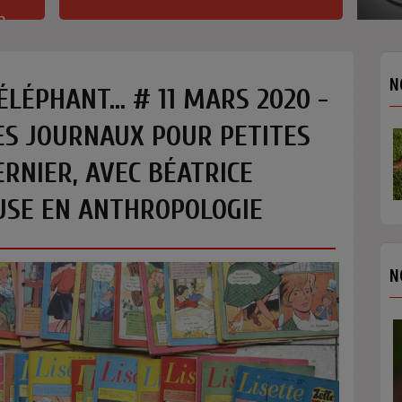
h
N
 ÉLÉPHANT... # 11 MARS 2020 -
ES JOURNAUX POUR PETITES
TANGO 31 / AU
TANGO SE MET 
ERNIER, AVEC BÉATRICE
Au cœur du tango
EUSE EN ANTHROPOLOGIE
N