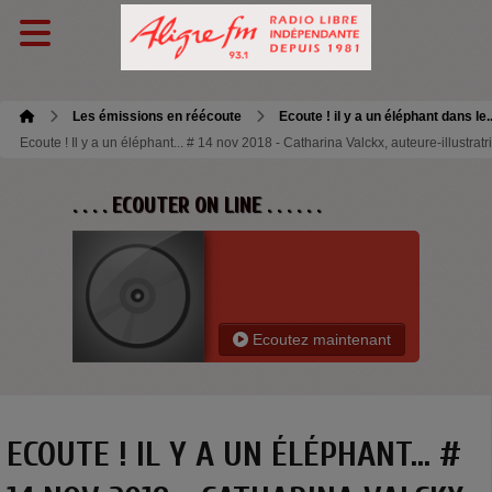
https://podcast.ausha.co/ecoute-il-y-a-un-elephant-dans-le-jardin/edlj-2018-11-1
Les émissions en réécoute
Ecoute ! il y a un éléphant dans le.
Ecoute ! Il y a un éléphant... # 14 nov 2018 - Catharina Valckx, auteure-illustratri
. . . . ECOUTER ON LINE . . . . . .
Ecoutez maintenant
ECOUTE ! IL Y A UN ÉLÉPHANT... #