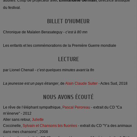
adultes. Coup de projecteur avec
Emmanuelle Germain
, directrice artistique
du festival.
BILLET D’HUMEUR
Chronique de Maïalen Berasateguy -
c’est à 80 mn
Les enfants et les commémorations de la Première Guerre mondiale
LECTURE
par Lionel Chenail -
c’est quelques minutes avant la fin
La jeunesse est un pays étranger
, de
Alain Claude Sulter
- Actes Sud, 2018
NOUS AVONS ÉCOUTÉ
Le rêve de l’éléphant sympathique,
Pascal Peroreau
- extrait du CD "Ca
m’énerve" - 2012
Aller sans retour,
Juliette
Coccinelle,
Sylvain et Chansons bis fluorées
- extrait du CD "Y’a des animaux
dans mes chansons", 2008