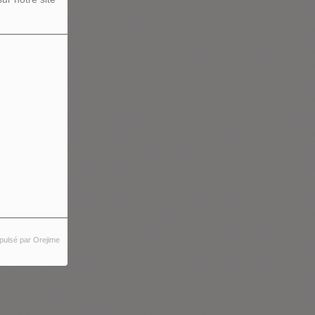
pulsé par Orejime