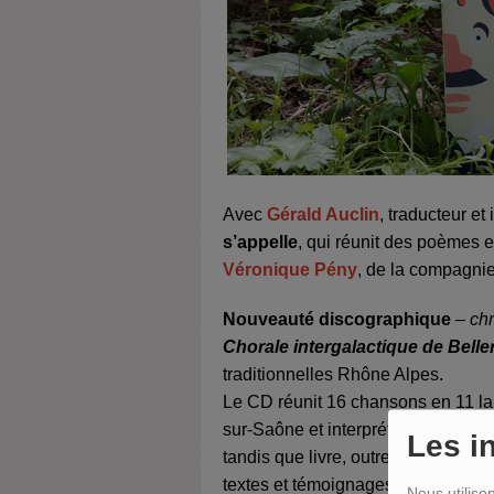
Avec
Gérald Auclin
, traducteur et
s’appelle
, qui réunit des poèmes e
Véronique Pény
, de la compagni
Nouveauté discographique
–
ch
Chorale intergalactique de Bell
traditionnelles Rhône Alpes.
Le CD réunit 16 chansons en 11 lan
sur-Saône et interprétées par les e
Les i
tandis que livre, outre les paroles
textes et témoignages sur ce projet
Nous utiliso