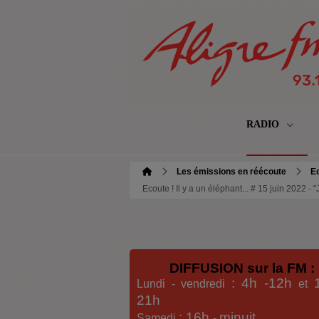
RADIO
Les émissions en réécoute
Ec
Ecoute ! Il y a un éléphant... # 15 juin 2022 -
DIFFUSION sur la FM :
: 4h -12h
Lundi - vendredi
et
21h
: 16h
minuit
Samedi
-