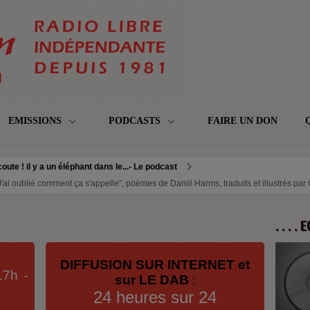
EMISSIONS
PODCASTS
FAIRE UN DON
oute ! il y a un éléphant dans le...- Le podcast
 "J'ai oublié comment ça s'appelle", poèmes de Daniil Harms, traduits et illustrés par
. . . .
DIFFUSION SUR INTERNET et
17h
-
sur LE DAB
:
24 heures sur 24