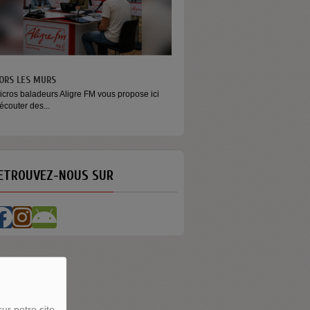
ORS LES MURS
MONEY - LE MOMENT
icros baladeurs Aligre FM vous propose ici
Raconter l’argent autrement Money
'écouter des...
émission...
ETROUVEZ-NOUS SUR
ur notre site