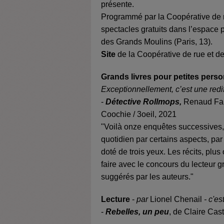
présente.
Programmé par la Coopérative de r
spectacles gratuits dans l’espace 
des Grands Moulins (Paris, 13).
Site
de la Coopérative de rue et de
Grands livres pour petites pers
Exceptionnellement, c’est une redi
-
Détective Rollmops,
Renaud Far
Coochie / 3oeil, 2021
"Voilà onze enquêtes successives
quotidien par certains aspects, pa
doté de trois yeux. Les récits, plus
faire avec le concours du lecteur g
suggérés par les auteurs."
Lecture
-
par
Lionel Chenail
- c'es
-
Rebelles, un peu
, de Claire Cast