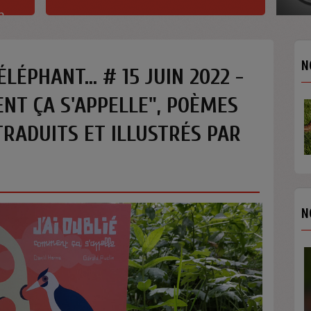
h
N
ÉLÉPHANT... # 15 JUIN 2022 -
ENT ÇA S'APPELLE", POÈMES
TRADUITS ET ILLUSTRÉS PAR
N