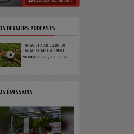
Ecoutez maintenant
OS DERNIERS PODCASTS
TANGO 31 / AU CŒUR DU
INTERVIEW SORTI
TANGO SE MET AU VERT
YOUN SUN NAH
Au cœur du tango se met au...
Quelques mots de 
Youn Sun Nah apr
concert...
OS ÉMISSIONS