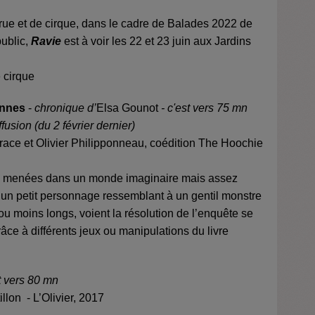
ue et de cirque, dans le cadre de Balades 2022 de
public,
Ravie
est à voir les 22 et 23 juin aux Jardins
 cirque
onnes
-
chronique d’
Elsa Gounot
- c'est vers 75 mn
ffusion
(du 2 février dernier)
ace et Olivier Philipponneau, coédition The Hoochie
, menées dans un monde imaginaire mais assez
r un petit personnage ressemblant à un gentil monstre
 ou moins longs, voient la résolution de l’enquête se
râce à différents jeux ou manipulations du livre
t vers 80 mn
illon - L’Olivier, 2017