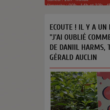
: 00h -
14h et 22h
4
Dimanche
-
ECOUTE ! IL Y A UN 
"J'AI OUBLIÉ COMM
DE DANIIL HARMS, 
GÉRALD AUCLIN