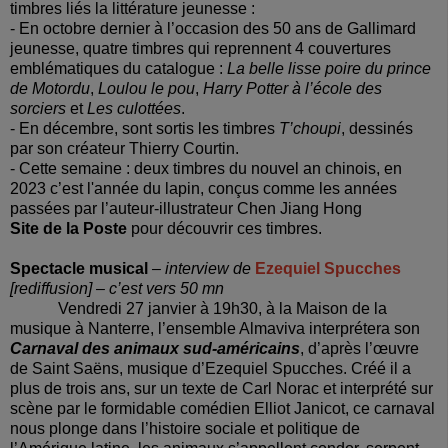
timbres liés la littérature jeunesse :
- En octobre dernier à l’occasion des 50 ans de Gallimard
jeunesse, quatre timbres qui reprennent 4 couvertures
emblématiques du catalogue :
La belle lisse poire du prince
de Motordu
,
Loulou le pou
,
Harry Potter à l’école des
sorciers
et
Les culottées
.
- En décembre, sont sortis les timbres
T’choupi
, dessinés
par son créateur Thierry Courtin.
- Cette semaine : deux timbres du nouvel an chinois, en
2023 c’est l'année du lapin, conçus comme les années
passées par l’auteur-illustrateur Chen Jiang Hong
Site de la Poste
pour découvrir ces timbres.
Spectacle musical
– interview de
Ezequiel Spucches
[rediffusion] – c’est vers 50 mn
Vendredi 27 janvier à 19h30, à la Maison de la
musique à Nanterre, l’ensemble Almaviva interprétera son
Carnaval des animaux sud-américains
, d’après l’œuvre
de Saint Saëns, musique d’Ezequiel Spucches. Créé il a
plus de trois ans, sur un texte de Carl Norac et interprété sur
scène par le formidable comédien Elliot Janicot, ce carnaval
nous plonge dans l’histoire sociale et politique de