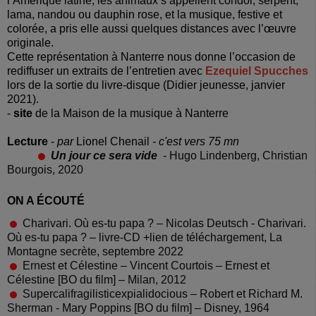
l’Amérique latine, les animaux s’appellent condor, serpent,
lama, nandou ou dauphin rose, et la musique, festive et
colorée, a pris elle aussi quelques distances avec l’œuvre
originale.
Cette représentation à Nanterre nous donne l’occasion de
rediffuser un extraits de l’entretien avec
Ezequiel Spucches
lors de la sortie du livre-disque (Didier jeunesse, janvier
2021).
-
site
de la Maison de la musique à Nanterre
Lecture
-
par
Lionel Chenail
- c'est vers 75 mn
Un jour ce sera vide
- Hugo Lindenberg, Christian
Bourgois, 2020
ON A ÉCOUTÉ
Charivari. Où es-tu papa ? – Nicolas Deutsch - Charivari.
Où es-tu papa ? – livre-CD +lien de téléchargement, La
Montagne secrète, septembre 2022
Ernest et Célestine – Vincent Courtois – Ernest et
Célestine [BO du film] – Milan, 2012
Supercalifragilisticexpialidocious – Robert et Richard M.
Sherman - Mary Poppins [BO du film] – Disney, 1964