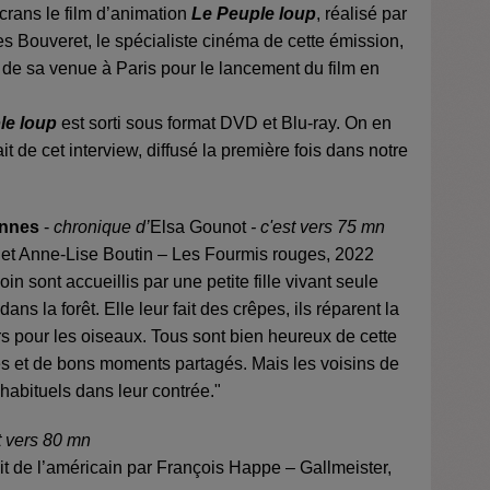
écrans le film d’animation
Le Peuple loup
, réalisé par
s Bouveret, le spécialiste cinéma de cette émission,
 de sa venue à Paris pour le lancement du film en
le loup
est sorti sous format DVD et Blu-ray. On en
ait de cet interview, diffusé la première fois dans notre
onnes
-
chronique d’
Elsa Gounot
- c'est vers 75 mn
 et Anne-Lise Boutin – Les Fourmis rouges, 2022
loin sont accueillis par une petite fille vivant seule
s la forêt. Elle leur fait des crêpes, ils réparent la
rs pour les oiseaux. Tous sont bien heureux de cette
res et de bons moments partagés. Mais les voisins de
 habituels dans leur contrée."
t vers 80 mn
uit de l’américain par François Happe – Gallmeister,