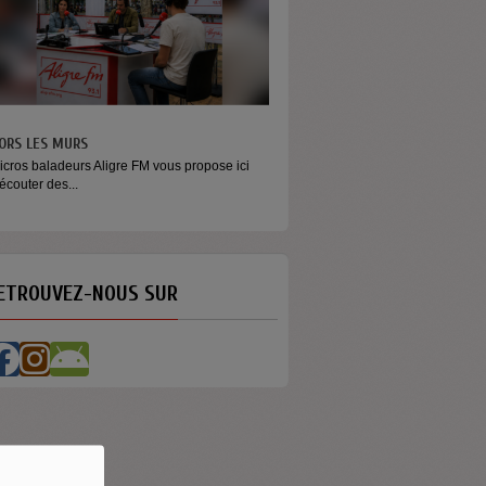
ORS LES MURS
MONEY - LE MOMENT
icros baladeurs Aligre FM vous propose ici
Raconter l’argent autrement Money
'écouter des...
émission...
ETROUVEZ-NOUS SUR