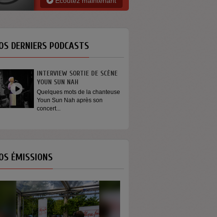
Ecoutez maintenant
OS DERNIERS PODCASTS
INTERVIEW SORTIE DE SCÈNE
GÉNÉRATION ENG
YOUN SUN NAH
On dit que les jeu
s’engagent plus. Et s
Quelques mots de la chanteuse
Youn Sun Nah après son
concert...
OS ÉMISSIONS