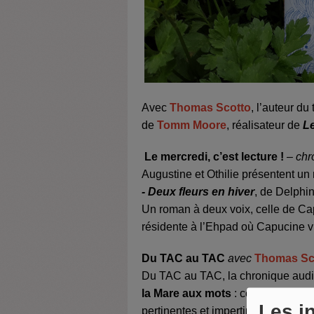
Avec
Thomas Scotto
, l’auteur du 
de
Tomm Moore
, réalisateur de
L
Le mercredi, c’est lecture !
–
chr
Augustine et Othilie présentent un 
-
Deux fleurs en hiver
, de Delphi
Un roman à deux voix, celle de Cap
résidente à l’Ehpad où Capucine vi
Du TAC au TAC
avec
Thomas Sc
Du TAC au TAC, la chronique audio
la Mare aux mots
: ce mois-ci, l’a
Les i
pertinentes et impertinentes, à l’o