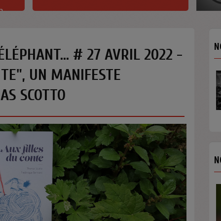
h
N
ÉLÉPHANT... # 27 AVRIL 2022 -
NTE", UN MANIFESTE
AS SCOTTO
N