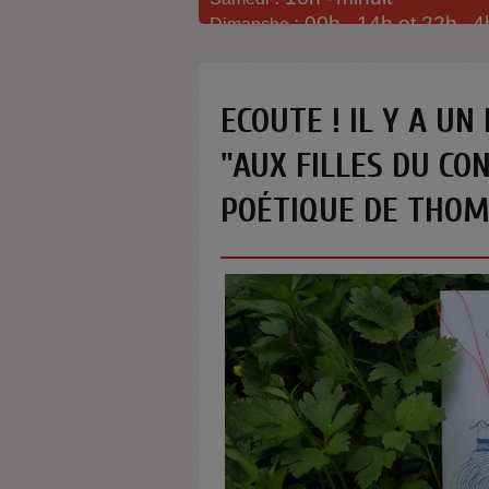
: 00h -
14h et 22h
4
Dimanche
-
ECOUTE ! IL Y A UN 
"AUX FILLES DU CO
POÉTIQUE DE THOM