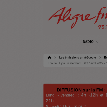
RADIO
Les émissions en réécoute
Ec
Ecoute ! Il y a un éléphant... # 27 avril 2022 
DIFFUSION sur la FM :
: 4h -12h
Lundi - vendredi
et
21h
: 16h
minuit
Samedi
-