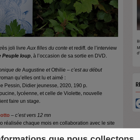
H
très joli livre
Aux filles du conte
et rediff. de l’interview
M
d
e Peuple loup
, à l’occasion de sa sortie en DVD.
onique de
Augustine
et
Othilie
–
c’est au début
roman qu’elles ont lu et aimé :
R
ne Pessin, Didier jeunesse, 2020, 190 p.
ucine, lycéenne, et celle de Violette, nouvelle
ent faire un stage.
otto
–
c’est vers 12 mn
 réalisée chaque mois en collaboration avec le site
uteur
Thomas Scotto
répond à nos questions
nformations que nous collectons
ccasion de la parution de
Aux filles du conte
illustré