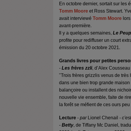
En octobre dernier, sortait sur les 
Tomm Moore
et Ross Stewart. Yve
avait interviewé
Tomm Moore
lors
avant-première.
Il y a quelques semaines,
Le Peup
profite pour rediffuser un court extr
émission du 20 octobre 2021.
Grands livres pour petites pers
-
Les frères zzli
, d’Alex Cousseau
"Trois frères grizzlis venus de très 
dans une bien trop grande maison dan
balançoire ou installent des nichoi
nouvelle vie ensemble, faite de ri
la forêt se méfient de ces ours peu
Lecture
-
par
Lionel Chenail
- c'es
-
Betty
, de Tiffany Mc Daniel, trad