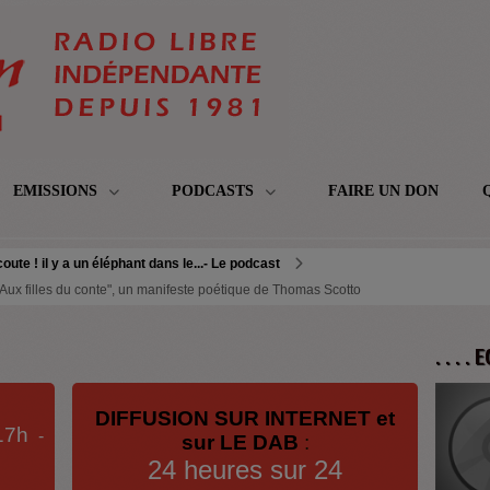
EMISSIONS
PODCASTS
FAIRE UN DON
oute ! il y a un éléphant dans le...- Le podcast
- "Aux filles du conte", un manifeste poétique de Thomas Scotto
. . . .
DIFFUSION SUR INTERNET et
17h
-
sur LE DAB
:
24 heures sur 24