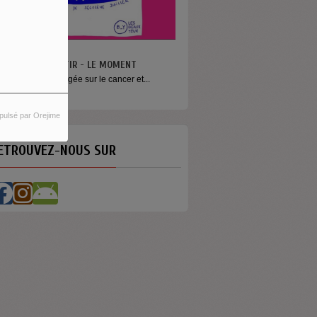
N VA PAS S’MENTIR - LE MOMENT
ne émission engagée sur le cancer et...
pulsé par Orejime
ETROUVEZ-NOUS SUR