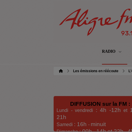
RADIO
Les émissions en réécoute
L'
DIFFUSION sur la FM :
: 4h -12h
Lundi - vendredi
et
21h
: 16h
minuit
Samedi
-
: 00h -
14h et 22h
4
Dimanche
-