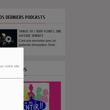
OS DERNIERS PODCASTS
TANGO 30 / RUDI FLORES, UNE
GUITARE VIVANTE
C'est une rencontre avec un
guitariste d'exception, Rudi...
ur notre site
OS ÉMISSIONS