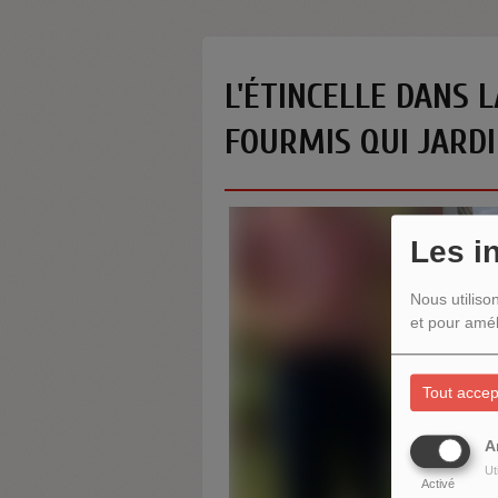
L'ÉTINCELLE DANS L
FOURMIS QUI JARD
Les i
Nous utiliso
et pour amél
Tout accep
A
Ut
Activé