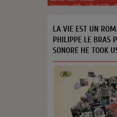
: 00h -
14h et 22h
4
Dimanche
-
LA VIE EST UN ROM
PHILIPPE LE BRAS 
SONORE HE TOOK U