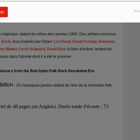
n inédite, dédiée au musicien et auteur charismatique qui a
Pro
er
ucun autre dans les années 60, et est devenu la figure de proue d'un
 originaux, datant du milieu des années 1960. Des artistes inconnus
 Darin
, tous inspirés par Dylan:
Lou Reed, David Crosby, Donovan,
ny Winter, Ferré Grignard, David Blue
et bien d'autres, tentent de
sons dans l'idiome dont il a été le pionnier.
Classics from the Bob Dylan Folk Rock Revolution Era
billon
- 25 classiques perdus datant de l'ère de la révolution folk
ret de 48 pages (en Anglais). Durée totale d'écoute : 73