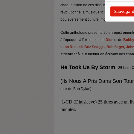
chaque sillon de ces disques. Une compilatio
Sauvegard
révolutionné la musique folk et rock comme a
bouleversement culturel mondial:
Bob Dylan
.
Cette anthologie présente 25 enregistrements
à l'époque, à l'exception de
Dion
et de
Bobby
Leon Russell, Boz Scaggs, Bob Seger, John
s'identifier à leur mentor en écrivant des chan
He Took Us By Storm
-
25 Lost 
(Ils Nous A Pris Dans Son Tour
rock de Bob Dylan)
1-CD (Digisleeve) 25 titres avec un liv
minutes.