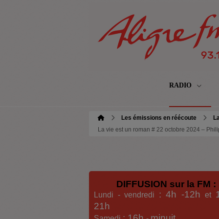
RADIO
Les émissions en réécoute
La
La vie est un roman # 22 octobre 2024 – Phi
DIFFUSION sur la FM :
: 4h -12h
Lundi - vendredi
et
21h
: 16h
minuit
Samedi
-