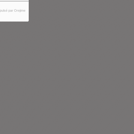
pulsé par Orejime