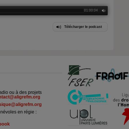
01:00:04
Télécharger le podcast
adio ou à des projets
ntact@aligrefm.org
ique@aligrefm.org
névoles en régie :
book