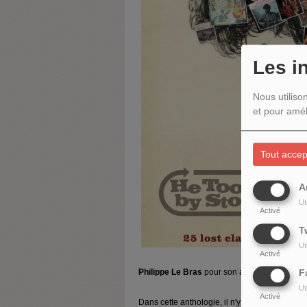
Les i
Nous utiliso
et pour amél
Tout accep
A
Ut
Activé
T
Ut
Activé
Philippe Le Bras
pour son anthologie sonor
F
Ut
Activé
Dans cette anthologie, il n'y a pas une seul