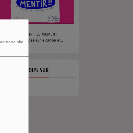
N VA PAS S’MENTIR - LE MOMENT
ne émission engagée sur le cancer et...
ur notre site
ETROUVEZ-NOUS SUR