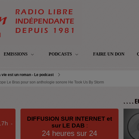
EMISSIONS
PODCASTS
FAIRE UN DON
 vie est un roman - Le podcast
lippe Le Bras pour son anthologie sonore He Took Us By Storm
. . . .
DIFFUSION SUR INTERNET et
17h
-
sur LE DAB
:
24 heures sur 24