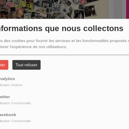
nformations que nous collectons
O
U
ns des cookies pour fournir les services et les fonctionnalités proposés s
iorer l'expérience de nos utilisateurs.
ter
Tout refuser
R
nalytics
ilisation: Analyse
witter
ilisation: Fonctionnalité
e
He Took Us By Storm
acebook
ilisation: Fonctionnalité
e chanson de
Bob Dylan
et pourtant son influence est présente dans