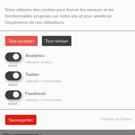
Olga « à cet endroit », lecture du journal
Nous utilisons des cookies pour fournir les services et les
fonctionnalités proposés sur notre site et pour améliorer
Arnaud / morceaux / promenade / forme déduite / tissu sans matérialité́
l'expérience de nos utilisateurs.
Olga / lecture journal
Olga / première tentative de réponses
Tout accepter
Tout refuser
Couture de bâti 1
Analytics
Olga / reprise nocturne du motif de la promenade
Utilisation: Analyse
Olga / lecture journal
Activé
Olga / lecture e-mail sur la méthode expérimentale pour l’émission
Twitter
Arnaud / question rapport avec l’actualité́
Utilisation: Fonctionnalité
Olga / lecture journal
Activé
Olga / l’actualité́
Facebook
Couture de bâti 2
Utilisation: Fonctionnalité
Activé
Olga / reprise sur l’actualité́ / digression « à l’aune de »
Couture de bâti 3
Propulsé par Orejime
Sauvegarder
Olga / lecture journal
Olga « Cette robe n’est pas cousue, elle n’est que bâtie. »
Olga « remerciements »