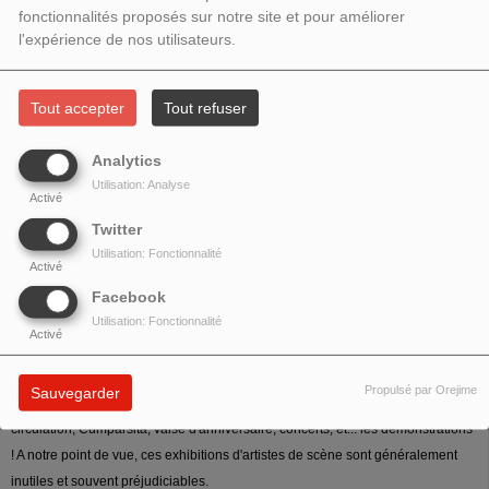
fonctionnalités proposés sur notre site et pour améliorer
l'expérience de nos utilisateurs.
Tout accepter
Tout refuser
Analytics
Utilisation: Analyse
Activé
Twitter
Utilisation: Fonctionnalité
Activé
Facebook
Utilisation: Fonctionnalité
Activé
Nous complétons notre précédente émission sur les codes du bal avec
Propulsé par Orejime
Sauvegarder
quelques indications supplémentaires sur les coutumes de la milonga :
circulation, Cumparsita, valse d'anniversaire, concerts, et... les démonstrations
! A notre point de vue, ces exhibitions d'artistes de scène sont généralement
inutiles et souvent préjudiciables.