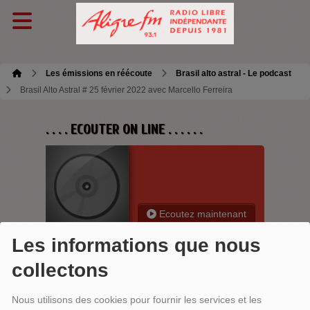
Les émissions en réécoute
Brasil alto astral - Le podcast
Brasil Alto Astral # 25 février 2022 avec Marcello Ferreira
. . . . ECOUTER ON LINE . . . . . .
Ecoutez maintenant
Les informations que nous
collectons
BRASIL ALTO ASTRAL # 25 FÉVRIER
Nous utilisons des cookies pour fournir les services et les