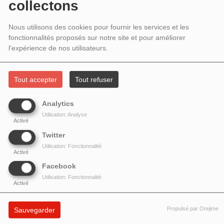
INVITÉS SERGIO TOMASSI,
collectons
ACCORDÉONISTE ET ENNIO
Nous utilisons des cookies pour fournir les services et les
fonctionnalités proposés sur notre site et pour améliorer
MARROCCO, MAIRE DE CERVARO
l'expérience de nos utilisateurs.
Tout accepter
Tout refuser
Analytics
Utilisation: Analyse
Activé
Twitter
Utilisation: Fonctionnalité
Activé
Facebook
Utilisation: Fonctionnalité
Activé
Invités : l'accordéoniste
Sergio Tomassi
, accompagnateur
Propulsé par Orejime
Sauvegarder
de
Gréco
,
Barbara
,
Lama
... et
Ennio Marrocco
, maire de