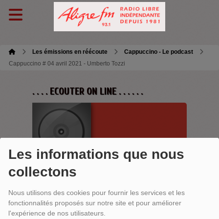
Les émissions en réécoute
Cappuccino - Le podcast
Cappuccino # 04 avril 2021 - Umberto Tozzi
. . . . ECOUTER ON LINE . . . . . .
Les informations que nous
Ecoutez maintenant
collectons
Nous utilisons des cookies pour fournir les services et les
CAPPUCCINO # 04 AVRIL 2021 -
fonctionnalités proposés sur notre site et pour améliorer
l'expérience de nos utilisateurs.