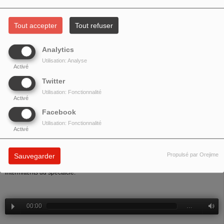
UMBERTO TOZZI
Tout accepter
Tout refuser
Analytics
Utilisation: Analyse
Activé
Twitter
Utilisation: Fonctionnalité
Activé
Facebook
Utilisation: Fonctionnalité
Activé
Interview commune avec
Italoscopie
et
Top Italia
de
Umberto Tozzi
pour son
Propulsé par Orejime
Sauvegarder
concert en streaming en direct du
Sporting Monte Carlo
au profit des
intermittents du spectacle.
00:00
…