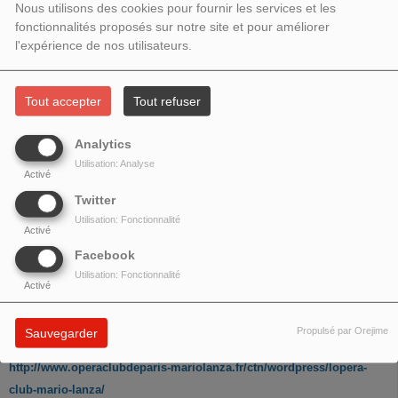
INVITÉ : LE CLUB MARIO LANZA
Nous utilisons des cookies pour fournir les services et les
fonctionnalités proposés sur notre site et pour améliorer
l'expérience de nos utilisateurs.
Tout accepter
Tout refuser
Analytics
Utilisation: Analyse
Activé
Twitter
Utilisation: Fonctionnalité
Activé
Facebook
Utilisation: Fonctionnalité
Floria Rosimiro
,
Alain fauquie
r
et
Marcel Azencot
du
Activé
Club Mario Lanza de Paris
nous présentent un florilège de
belles voix espagnoles.
Propulsé par Orejime
Sauvegarder
http://www.operaclubdeparis-mariolanza.fr/ctn/wordpress/lopera-
club-mario-lanza/