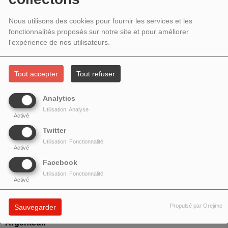
INVITÉS PAOLO BRINI, TOSCA ET
TONI SALVATORE
Nous utilisons des cookies pour fournir les services et les
fonctionnalités proposés sur notre site et pour améliorer
l'expérience de nos utilisateurs.
Tout accepter
Tout refuser
Analytics
Utilisation: Analyse
Activé
Twitter
Utilisation: Fonctionnalité
Activé
Facebook
Paolo Brini
de la
Banda POPolare dell'Emilia Rossa
Utilisation: Fonctionnalité
Activé
présente son hommage à Georges Moustaki,
Tosca
présente son concert
Morabeza au Pan Piper
et
Toni
Propulsé par Orejime
Sauvegarder
Salvatore
annonce son tournoi des
Ceintures Montana à
Argenteuil