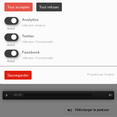
HOMMAGE À ENNIO MORRICONE
Tout accepter
Tout refuser
Analytics
Utilisation: Analyse
Activé
Twitter
Utilisation: Fonctionnalité
Activé
Facebook
Utilisation: Fonctionnalité
Activé
Propulsé par Orejime
Sauvegarder
Emission spéciale hommage à
Ennio Morricone
00:00
…
Télécharger le podcast