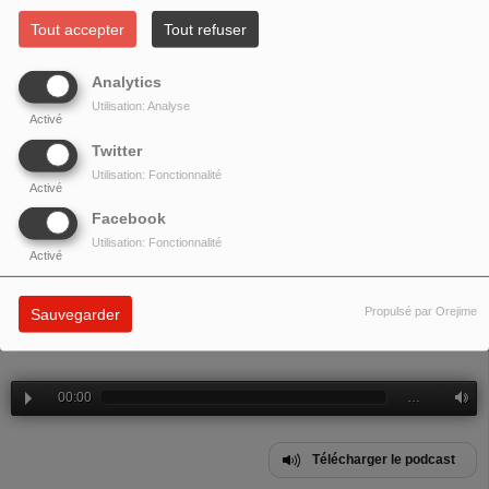
INTERVIEW DE NEK
Tout accepter
Tout refuser
Analytics
Utilisation: Analyse
Activé
Twitter
Utilisation: Fonctionnalité
Activé
Facebook
Utilisation: Fonctionnalité
Activé
Propulsé par Orejime
Sauvegarder
Deuxième émission de reprise après confinement avec interview de
Nek
.
00:00
…
Télécharger le podcast