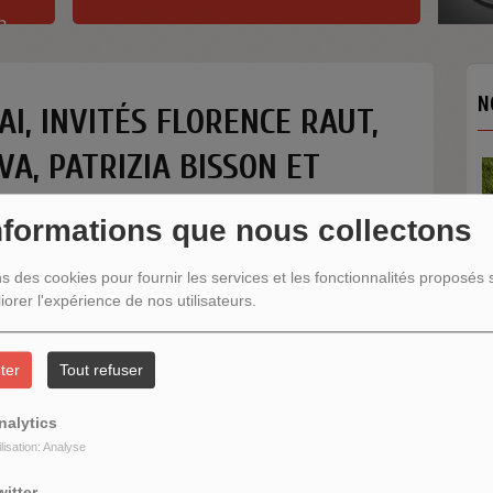
h
N
AI, INVITÉS FLORENCE RAUT,
A, PATRIZIA BISSON ET
nformations que nous collectons
ns des cookies pour fournir les services et les fonctionnalités proposés s
iorer l'expérience de nos utilisateurs.
N
ter
Tout refuser
nalytics
ilisation: Analyse
witter