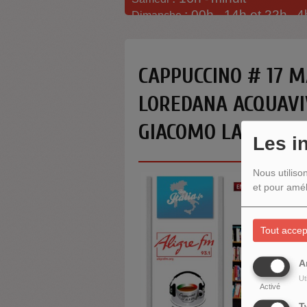
: 00h -
14h et 22h
4
Dimanche
-
CAPPUCCINO # 17 M
LOREDANA ACQUAVIV
GIACOMO LARICCIA
Les i
Nous utiliso
et pour amél
Tout accep
A
Ut
Activé
T