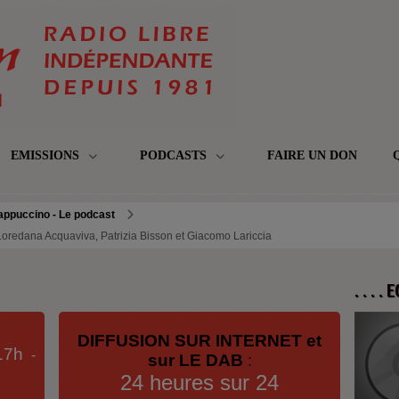
EMISSIONS
PODCASTS
FAIRE UN DON
appuccino - Le podcast
Loredana Acquaviva, Patrizia Bisson et Giacomo Lariccia
. . . .
DIFFUSION SUR INTERNET et
17h
-
sur LE DAB
:
24 heures sur 24