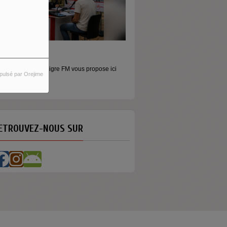
ONEY - LE MOMENT
pulsé par Orejime
aconter l’argent autrement Money est
mission...
ETROUVEZ-NOUS SUR