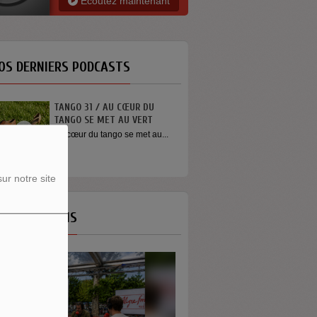
Ecoutez maintenant
OS DERNIERS PODCASTS
INTERVIEW SORTIE DE SCÈNE
YOUN SUN NAH
Quelques mots de la chanteuse
Youn Sun Nah après son
concert...
ur notre site
OS ÉMISSIONS