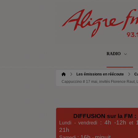
RADIO
Les émissions en réécoute
C
Cappuccino # 17 mai, invités Florence Raut, 
DIFFUSION sur la FM :
: 4h -12h
Lundi - vendredi
et
21h
: 16h
minuit
Samedi
-