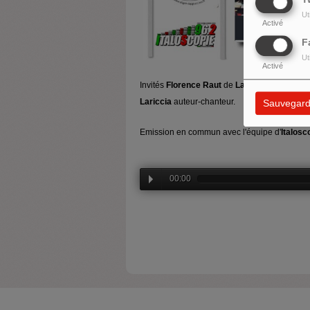
Ut
Activé
F
Ut
Activé
Invités
Florence Raut
de
La Libreria
,
Loreda
Lariccia
auteur-chanteur.
Sauvegard
Emission en commun avec l'équipe d'
Italosc
00:00