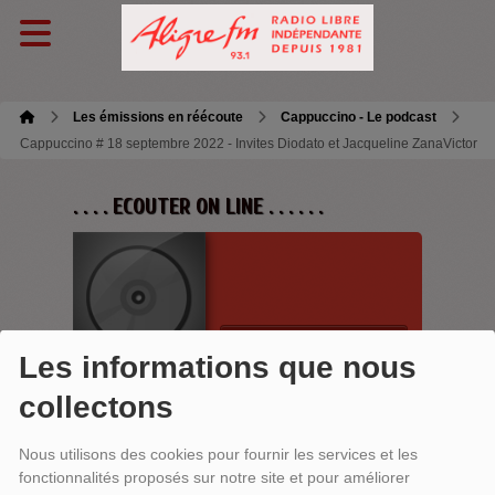
Les émissions en réécoute
Cappuccino - Le podcast
Cappuccino # 18 septembre 2022 - Invites Diodato et Jacqueline ZanaVictor
. . . . ECOUTER ON LINE . . . . . .
Ecoutez maintenant
Les informations que nous
collectons
CAPPUCCINO # 18 SEPTEMBRE 2022
Nous utilisons des cookies pour fournir les services et les
fonctionnalités proposés sur notre site et pour améliorer