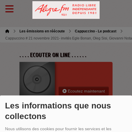
Les émissions en réécoute
Cappuccino - Le podcast
Cappuccino # 21 novembre 2021- invités Egle Bonan, Oleg Sisi, Giovanni Notar
. . . . ECOUTER ON LINE . . . . . .
Ecoutez maintenant
Les informations que nous
collectons
CAPPUCCINO # 21 NOVEMBRE 2021-
Nous utilisons des cookies pour fournir les services et les