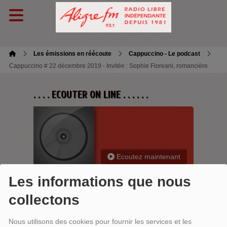
Les émissions en réécoute
Cappuccino - Le podcast
Cappuccino # 22 décembre 2019 - Invitée : Sophie Floreani, romancière
. . . . ECOUTER ON LINE . . . . . .
Ecoutez maintenant
Les informations que nous
collectons
CAPPUCCINO # 22 DÉCEMBRE 2019 -
Nous utilisons des cookies pour fournir les services et les