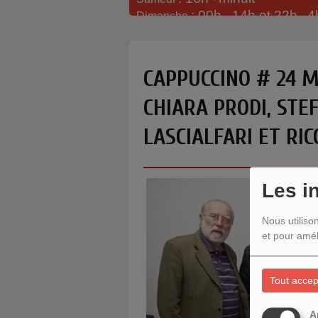
: 00h -
14h et 22h
4
Dimanche
-
CAPPUCCINO # 24 M
CHIARA PRODI, STE
LASCIALFARI ET RI
Les i
Nous utiliso
et pour amél
Tout accep
A