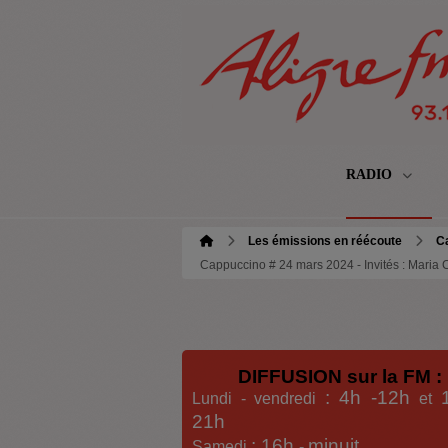
RADIO
Les émissions en réécoute
C
Cappuccino # 24 mars 2024 - Invités : Maria C
DIFFUSION sur la FM :
: 4h -12h
Lundi - vendredi
et
21h
: 16h
minuit
Samedi
-