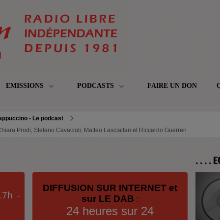
EMISSIONS
PODCASTS
FAIRE UN DON
appuccino - Le podcast
hiara Prodi, Stefano Cavaciuti, Matteo Lascialfari et Riccardo Guerreri
. . . .
DIFFUSION SUR INTERNET et
17h
-
sur LE DAB
:
24 heures sur 24