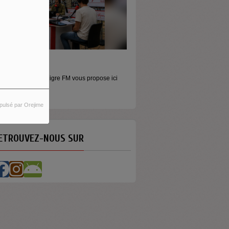
MONEY - LE MOMENT
Raconter l’argent autrement Money est
émission...
pulsé par Orejime
ETROUVEZ-NOUS SUR