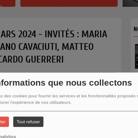
h
N
ARS 2024 - INVITÉS : MARIA
FANO CAVACIUTI, MATTEO
INTERVIEW SORTIE DE SCÈNE
YOUN SUN NAH
CCARDO GUERRERI
Quelques mots de la chanteuse
Youn Sun Nah après son
concert...
nformations que nous collectons
N
ns des cookies pour fournir les services et les fonctionnalités proposés s
iorer l'expérience de nos utilisateurs.
ter
Tout refuser
nalytics