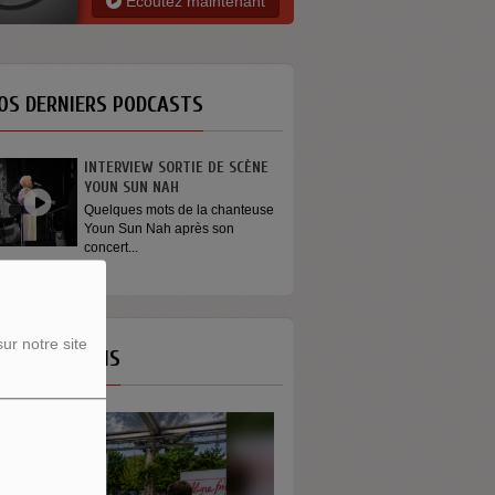
Ecoutez maintenant
OS DERNIERS PODCASTS
GÉNÉRATION ENGAGÉE
On dit que les jeunes ne
s’engagent plus. Et si le...
OS ÉMISSIONS
ur notre site