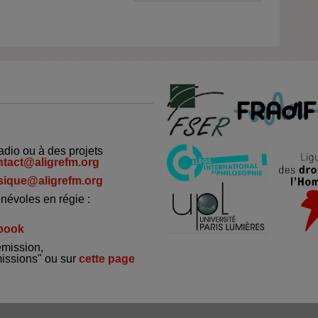
adio ou à des projets
ntact@aligrefm.org
ique@aligrefm.org
névoles en régie :
book
émission,
missions" ou sur
cette page