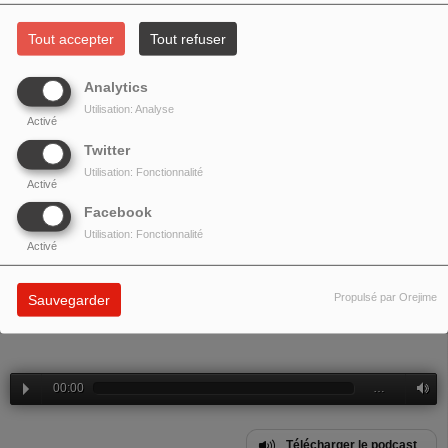
SERGIO CAPUTO
Tout accepter
Tout refuser
Analytics
Utilisation: Analyse
Activé
Twitter
Utilisation: Fonctionnalité
Activé
Facebook
Utilisation: Fonctionnalité
Activé
Le chanteur
Sergio Caputo
invité pour son concert à
L'Osteria
est reçu par
Propulsé par Orejime
Sauvegarder
Fabrice Masera
de
Evviva la Pappa
00:00
…
Télécharger le podcast