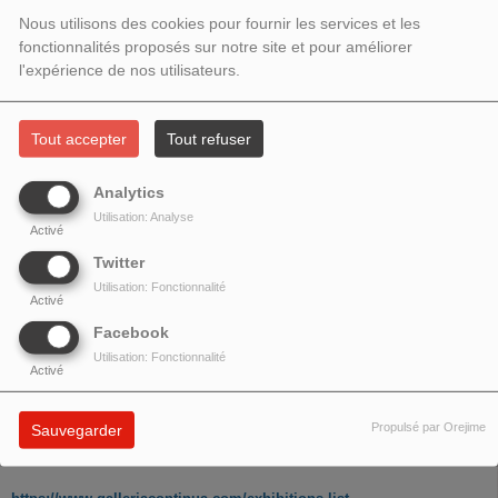
INVITÉE GIUSY RAGOSA DE LA
Nous utilisons des cookies pour fournir les services et les
GALLERIA CONTINUA PARIS
fonctionnalités proposés sur notre site et pour améliorer
l'expérience de nos utilisateurs.
Tout accepter
Tout refuser
Analytics
Utilisation: Analyse
Activé
Twitter
Utilisation: Fonctionnalité
Activé
Facebook
Utilisation: Fonctionnalité
Activé
Invitée
Giusy Ragosa
de la
Galleria Continua Paris
Propulsé par Orejime
Sauvegarder
https://fr.linkedin.com/in/giusy-ragosa-a8a826139