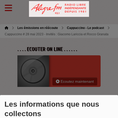
Les émissions en réécoute
Cappuccino - Le podcast
Cappuccino # 28 mai 2023 - Invités : Giacomo Lariccia et Rocco Granata
. . . . ECOUTER ON LINE . . . . . .
Ecoutez maintenant
Les informations que nous
CAPPUCCINO # 28 MAI 2023 -
collectons