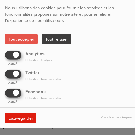
INVITÉS : GIACOMO LARICCIA ET
Nous utilisons des cookies pour fournir les services et les
ROCCO GRANATA
fonctionnalités proposés sur notre site et pour améliorer
l'expérience de nos utilisateurs.
Tout accepter
Tout refuser
Analytics
Utilisation: Analyse
Activé
Twitter
Utilisation: Fonctionnalité
Activé
Facebook
Utilisation: Fonctionnalité
Activé
Giacomo Lariccia
, auteur compositeur, présente ses
Propulsé par Orejime
Sauvegarder
nouvelles créations et
Rocco Granata
nous raconte son
parcours, notamment après le succès de "
Marina
"