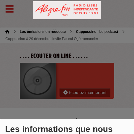
Les émissions en réécoute
Cappuccino - Le podcast
Cappuccino # 29 décembre, invité Pascal Ogé romancier
. . . . ECOUTER ON LINE . . . . . .
Ecoutez maintenant
CAPPUCCINO # 29 DÉCEMBRE,
Les informations que nous