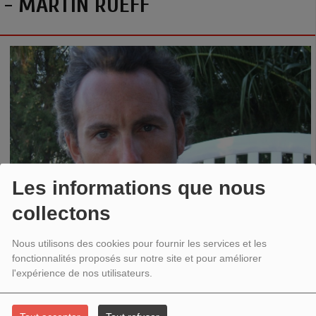
- MARTIN RUEFF
Les informations que nous
collectons
C
hute libre
accueille
Martin Rueff
sur
deux entretiens où il
Nous utilisons des cookies pour fournir les services et les
vient nous parler de son livre
La jonction
(éd. Nous).
fonctionnalités proposés sur notre site et pour améliorer
l'expérience de nos utilisateurs.
La jonction
rassemble deux textes très différents par leur
registre et leurs objets. Le livre conjoint le traitement du