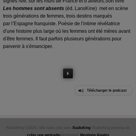
signés NM. sur les murs de France et d’ailleurs.Son livre
Les hommes sont absents
(éd. LansKine) met en scène
trois générations de femmes, trois destins marqués
par l’Espagne franquiste. Poésie de l'intime révélatrice
d'une histoire plus large où les femmes ont été mères avant
d'être femmes. Il faut parfois plusieurs générations pour
parvenir à s'émanciper.
Télécharger le podcast
RadioKing ©2026 | Site radio créé avec
RadioKing
. RadioKing propose de
créer une webradio
facilement.
Mentions légales