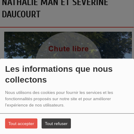
NATHALIE MAN ET SÉVERINE
DAUCOURT
Les informations que nous
collectons
Nous utilisons des cookies pour fournir les services et les
fonctionnalités proposés sur notre site et pour améliorer
l'expérience de nos utilisateurs.
CHUTE LIBRE ACCUEILLE SÉVERINE DAUCOURT ET
NATHALIE MAN
Tout accepter
Tout refuser
Poète,
Séverine Daucourt
a publié son septième livre,
Les éperdu(e)s
, aux
éditions Lanskine en octobre 2022. Adepte de formes expérimentales, elle