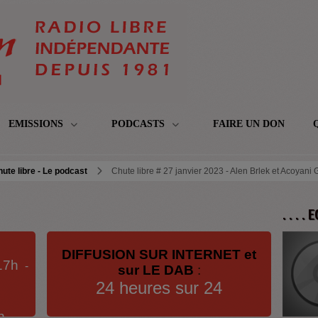
EMISSIONS
PODCASTS
FAIRE UN DON
ute libre - Le podcast
Chute libre # 27 janvier 2023 - Alen Brlek et Acoyan
. . . .
DIFFUSION SUR INTERNET et
17h
-
sur LE DAB
:
24 heures sur 24
h