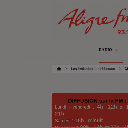
RADIO
Les émissions en réécoute
Ch
DIFFUSION sur la FM :
: 4h -12h
Lundi - vendredi
et
21h
: 16h
minuit
Samedi
-
: 00h -
14h et 22h
4
Dimanche
-