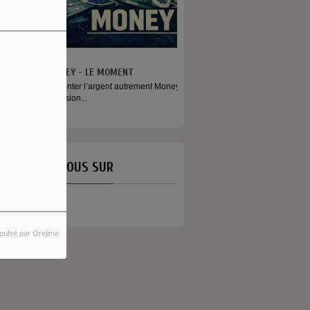
ONEY - LE MOMENT
aconter l’argent autrement Money est
mission...
ETROUVEZ-NOUS SUR
pulsé par Orejime