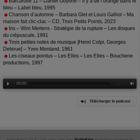
Barcarolle 11 – Daniel Goyone – Il y a de l’orange dans le
bleu – Label bleu, 1995
Chanson d’automne – Barbara Glet et Louis Galliot – Ma
maison fait clic-clac – CD, Trois Petits Points, 2023
Iris – Wim Mertens -
Stratégie de la rupture – Les disques
du crépuscule, 1991
Trois petites notes de musique [Henri Colpi, Georges
Delerue] – Yves Montand, 1961
Les ciseaux pointus – Les Elles – Les Elles – Boucherie
productions, 1997
00:00
…
Télécharger le podcast
RadioKing ©2026 | Site radio créé avec
RadioKing
. RadioKing propose de