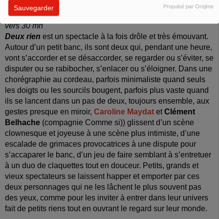
Propulsé par Orejime
Sauvegarder
Spectacle
-
interview de
Caroline Maydat
– c’est
vers 30 mn
Deux rien
est un spectacle à la fois drôle et très émouvant.
Autour d’un petit banc, ils sont deux qui, pendant une heure,
vont s’accorder et se désaccorder, se regarder ou s’éviter, se
disputer ou se rabibocher, s’enlacer ou s’éloigner. Dans une
chorégraphie au cordeau, parfois minimaliste quand seuls
les doigts ou les sourcils bougent, parfois plus vaste quand
ils se lancent dans un pas de deux, toujours ensemble, aux
gestes presque en miroir,
Caroline Maydat
et
Clément
Belhache
(compagnie Comme si)) glissent d’un scène
clownesque et joyeuse à une scène plus intimiste, d’une
escalade de grimaces provocatrices à une dispute pour
s’accaparer le banc, d’un jeu de faire semblant à s’entretuer
à un duo de claquettes tout en douceur. Petits, grands et
vieux spectateurs se laissent happer et emporter par ces
deux personnages qui ne les lâchent le plus souvent pas
des yeux, comme pour les inviter à entrer dans leur univers
fait de petits riens tout en ouvrant le regard sur leur monde.