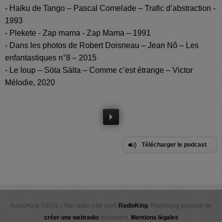
- Haïku de Tango – Pascal Comelade – Trafic d’abstraction -
1993
- Plekete - Zap mama - Zap Mama – 1991
- Dans les photos de Robert Doisneau – Jean Nô – Les
enfantastiques n°8 – 2015
- Le loup – Söta Sälta – Comme c’est étrange – Victor
Mélodie, 2020
Télécharger le podcast
RadioKing ©2026 | Site radio créé avec
RadioKing
. RadioKing propose de
créer une webradio
facilement.
Mentions légales