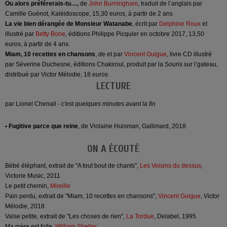
Ou alors préférerais-tu…,
de
John Burningham
, traduit de l’anglais par
Camille Guénot, Kaléidoscope, 15,30 euros, à partir de 2 ans
La vie bien dérangée de Monsieur Watanabe
, écrit par
Delphine Roux
et
illustré par
Betty Bone
, éditions Philippe Picquier en octobre 2017, 13,50
euros, à partir de 4 ans.
Miam, 10 recettes en chansons
, de et par
Vincent Guigue
, livre CD illustré
par Séverine Duchesne, éditions Chakiroul, produit par la Souris sur l’gateau,
distribué par Victor Mélodie, 18 euros
LECTURE
par Lionel Chenail -
c'est quelques minutes avant la fin
• Fugitive parce que reine
, de Violaine Huisman, Gallimard, 2018
ON A ÉCOUTÉ
Bébé éléphant, extrait de "A tout bout de chants",
Les Voisins du dessus
,
Victorie Music, 2011
Le petit chemin,
Mireille
Pain perdu, extrait de "Miam, 10 recettes en chansons",
Vincent Guigue
, Victor
Mélodie, 2018
Valse petite, extrait de "Les choses de rien",
La Tordue
, Delabel, 1995
Ma mère est folle,
William Sheller