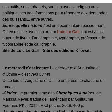
découvrir les différents aspects de l’écriture : son tracé et
ses outils, ses alphabets, son lien avec la religion ou la
politique, ses transformations pour répondre aux demandes
des puissants... entre autres.
Écrire, quelle histoire !
est un documentaire passionnant.
On en discute avec son auteur
Loïc Le Gall
, qui est aussi
auteur de livres d’art, graphiste, typographe, professeur de
typographie et de calligraphie.
Site de Loïc Le Gall
–
Site des éditions Kilowatt
Le mercredi c’est lecture !
– chronique d’
Augustine
et
d’
Othilie
– c’est vers 53 mn
Cette fois-ci, Augustine et Othilie ont présenté chacune un
roman :
-Cinder
. Le premier tome des
Chroniques lunaires
, de
Marissa Meyer, traduit de l’américain par Guillaume
Fournier, PKJ, 2013 ; PKJ poche, 2018, 400 p.
-
La pire mission de ma
vie, de Robin Benway, traduit de