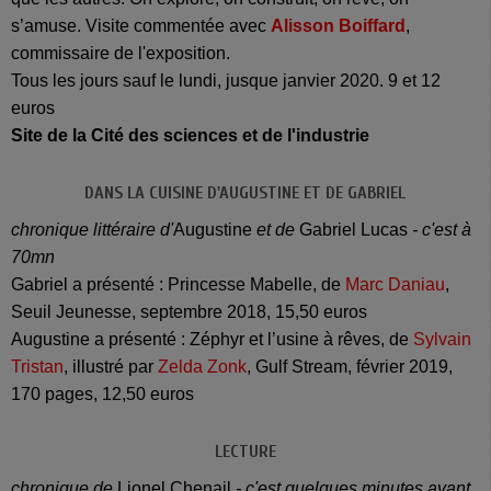
s’amuse. Visite commentée avec
Alisson Boiffard
,
commissaire de l'exposition.
Tous les jours sauf le lundi, jusque janvier 2020. 9 et 12
euros
Site de la Cité des sciences et de l'industrie
D
ANS LA CUISINE D'AUGUSTINE ET DE GABRIEL
chronique littéraire d'
Augustine
et de
Gabriel Lucas
- c'est à
70mn
Gabriel a présenté : Princesse Mabelle, de
Marc Daniau
,
Seuil Jeunesse, septembre 2018, 15,50 euros
Augustine a présenté : Zéphyr et l’usine à rêves, de
Sylvain
Tristan
, illustré par
Zelda Zonk
, Gulf Stream, février 2019,
170 pages, 12,50 euros
LECTURE
chronique de
Lionel Chenail
- c'est quelques minutes avant