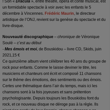
! Son «
Dracula
», entre théâtre, opéra et conte musical, est
un formidable spectacle à voir avec les enfants le 5
décembre à Vincennes.
Frédéric Maurin
, le directeur
artistique de l’ONJ, revient sur la genèse du spectacle et du
livre-disque.
Nouveauté discographique
–
chronique de
Véronique
Soulé
– c’est au début
-
Mes émois et moi
, de Bouskidou – livre CD, Skids, juin
2021,15 €
Ce quinzième album vient célébrer les 40 ans du groupe de
rock pour enfants. Comme le laisse deviner le titre, les
musiciens et chanteurs ont écrit et composé 11 chansons
sur le thème des émotions, des sentiments ou des émois.
Certes une thématique dans l’air du temps, mais ici les
chansons sont à la fois joyeuses et sans prétention
psychologisante. Depuis toujours les Bouskidou font du
rock, et ce nouveau disque ne déroge pas à la règle. Ils