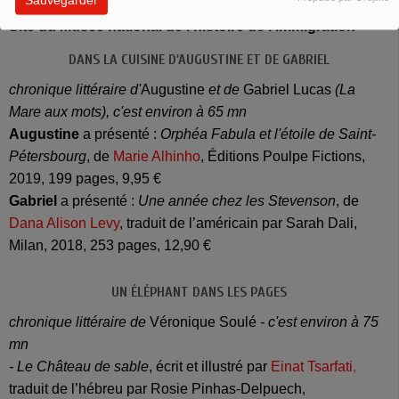
réalisé en décembre dernier.
Site du Musée national de l'histoire de l'immigration
DANS LA CUISINE D'AUGUSTINE ET DE GABRIEL
chronique littéraire d'
Augustine
et de
Gabriel Lucas
(La
Mare aux mots), c'est environ à 65 mn
Augustine
a présenté :
Orphéa Fabula et l'étoile de Saint-
Pétersbourg
, de
Marie Alhinho
, Éditions Poulpe Fictions,
2019, 199 pages, 9,95 €
Gabriel
a présenté :
Une année chez les Stevenson
, de
Dana Alison Levy
, traduit de l’américain par Sarah Dali,
Milan, 2018, 253 pages, 12,90 €
UN ÉLÉPHANT DANS LES PAGES
chronique littéraire de
Véronique Soulé
- c'est environ à 75
mn
- Le Château de sable
, écrit et illustré par
Einat Tsarfati
,
traduit de l’hébreu par Rosie Pinhas-Delpuech,