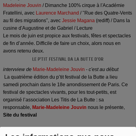
Madeleine Jouvin
/ Dimanche 100% cirque à l'Académie
Fratellini, avec
Laurence Marchand
/ "Rue des Quatre-Vents
au fil des migrations", avec
Jessie Magana
(rediff) / Dans la
cusine d'Augustine et de Gabriel / Lecture
Le mois de juin est propice aux festivals, fêtes et spectacles
de fin d’année. Difficile de faire un choix, alors nous en
avons retenu deux.
LE P'TIT FESTIVAL DA LA BUTTE D'OR
intervview de
Marie-Madeleine Jouvin
-
c'est au début
La quatrième édition du p’tit festival de la Butte a lieu
samedi prochain dans le 18e arrondissement de Paris. Ce
festival de spectacles vivants, pour les tout-petits, est
organisé l’association Les Titis de La Butte : sa
responsable,
Marie-Madeleine Jouvin
nous le présente,
Site du festival
DIMANCHE 100% CIRQUE DE L’ACADÉMIE FRATELLINI