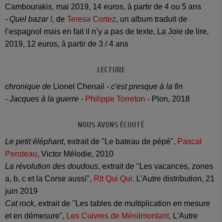
Cambourakis, mai 2019, 14 euros, à partir de 4 ou 5 ans
- Quel bazar !
, de
Teresa Cortez
, un album traduit de
l’espagnol mais en fait il n’y a pas de texte, La Joie de lire,
2019, 12 euros, à partir de 3 / 4 ans
LECTURE
chronique de
Lionel Chenail
- c'est presque à la fin
- Jacques à la guerre
-
Philippe Torreton
- Plon, 2018
NOUS AVONS ÉCOUTÉ
Le petit éléphant
, extrait de "Le bateau de pépé",
Pascal
Peroteau
, Victor Mélodie, 2010
La révolution des doudous
, extrait de "Les vacances, zones
a, b, c et la Corse aussi",
RIt Qui Qui
,
L'Autre distribution, 21
juin 2019
Cat rock
, extrait de "Les tables de multiplication en mesure
et en démesure",
Les Cuivres de Ménilmontant
,
L'Autre