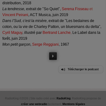
distribution, 2018
La tendresse
, extrait de "So Quiet",
Serena Fisseau
et
Vincent Peirani
, ACT Musica, juin 2019
Dans l'Sud, c'est la misère
, extrait de "Les bedaines de
coton, ou la vie de Charley Patton, un bluesmans du delta",
Cyril Maguy
, illustré par
Bertrand Lanche
,
Le Label dans la
forêt, juin 2019
Mon petit garçon
,
Serge Reggiani
, 1967
Télécharger le podcast
RadioKing ©2026 | Site radio créé avec
RadioKing
. RadioKing propose de
créer une webradio
facilement.
Mentions légales