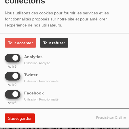
collectons
2023 - TRISTAN ET ISOLDE DE
WAGNER
Nous utilisons des cookies pour fournir les services et les
fonctionnalités proposés sur notre site et pour améliorer
l'expérience de nos utilisateurs.
Tout accepter
Tout refuser
Analytics
Utilisation: Analyse
Activé
Twitter
Utilisation: Fonctionnalité
Activé
Facebook
Utilisation: Fonctionnalité
HARMONIE DU SOIR # 76 - TRISTAN ET ISOLDE DE
Activé
WAGNER
Propulsé par Orejime
Sauvegarder
Une émission consacrée à ce monument de l'histoire de
l'opéra, qui sera à l'affiche de l'Opéra national de Paris du