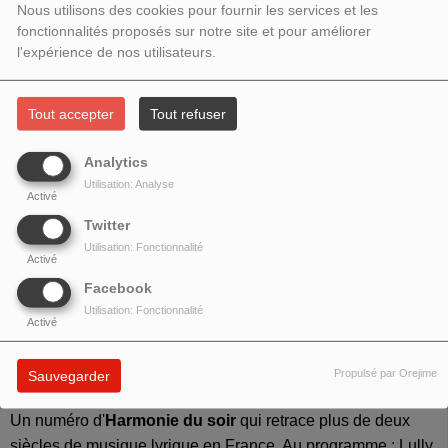
SEPTEMBRE 2023 - L'OPÉRA EN
Nous utilisons des cookies pour fournir les services et les
fonctionnalités proposés sur notre site et pour améliorer
FRANCE : DE LULLY À PELLÉAS
l'expérience de nos utilisateurs.
Tout accepter
Tout refuser
Analytics
Utilisation: Analyse
Activé
Twitter
Utilisation: Fonctionnalité
Activé
Facebook
Utilisation: Fonctionnalité
Activé
HARMONIE DU SOIR # 92 / L'OPÉRA EN FRANCE : DE
Propulsé par Orejime
Sauvegarder
LULLY À PELLÉAS
Un numéro d'
Harmonie du soir
qui retrace plus de deux
siècles de musique lyrique en France. Au programme : Lully,