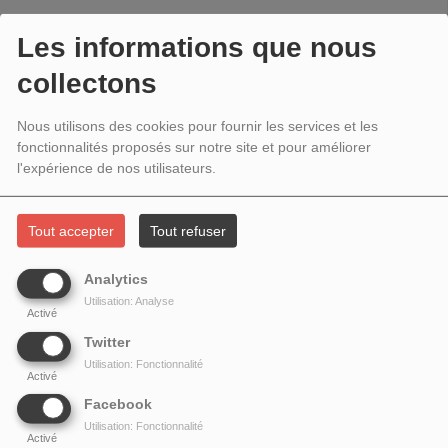
JUILLET 2023 - UNE MAISON SUR
Les informations que nous
L'EAU
collectons
Nous utilisons des cookies pour fournir les services et les
fonctionnalités proposés sur notre site et pour améliorer
l'expérience de nos utilisateurs.
Tout accepter
Tout refuser
Analytics
Utilisation: Analyse
Activé
Twitter
L'ÉTINCELLE DANS LA VILLE # 37 - UNE MAISON SUR
Utilisation: Fonctionnalité
Activé
L'EAU
Facebook
Olivier
h
abite dans un lieu bien particulier. Avec ses voisins
Utilisation: Fonctionnalité
Activé