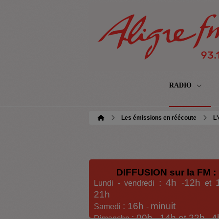
RADIO
Les émissions en réécoute
L'
DIFFUSION sur la FM :
: 4h -12h
Lundi - vendredi
et
21h
: 16h
minuit
Samedi
-
: 00h -
14h et 22h
4
Dimanche
-