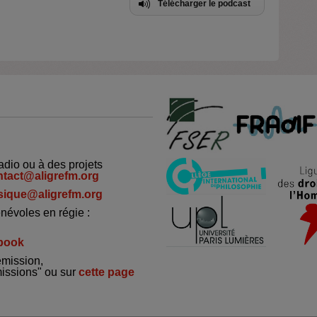
Télécharger le podcast
adio ou à des projets
ntact@aligrefm.org
ique@aligrefm.org
névoles en régie :
book
émission,
missions" ou sur
cette page