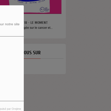
N VA PAS S’MENTIR - LE MOMENT
ur notre site
ne émission engagée sur le cancer et...
ETROUVEZ-NOUS SUR
pulsé par Orejime