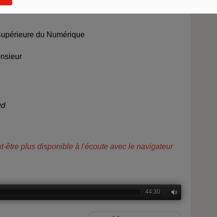
la Communication et des Admissions à l'ISTEC
 Supérieure du Numérique
nsieur
ud
ut-être plus disponible à l'écoute avec le navigateur
44:30