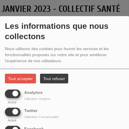
JANVIER 2023 - COLLECTIF SANTÉ
EN DANGER
Les informations que nous
collectons
Nous utilisons des cookies pour fournir les services et les
fonctionnalités proposés sur notre site et pour améliorer
l'expérience de nos utilisateurs.
Tout accepter
Tout refuser
Analytics
Utilisation: Analyse
Activé
L'ÉTINCELLE DANS LA VILLE # 14 - COLLECTIF SANTÉ
Twitter
EN DANGER
Utilisation: Fonctionnalité
Activé
L’étincelle dans la ville
s’est plongé dans l’univers de la
Facebook