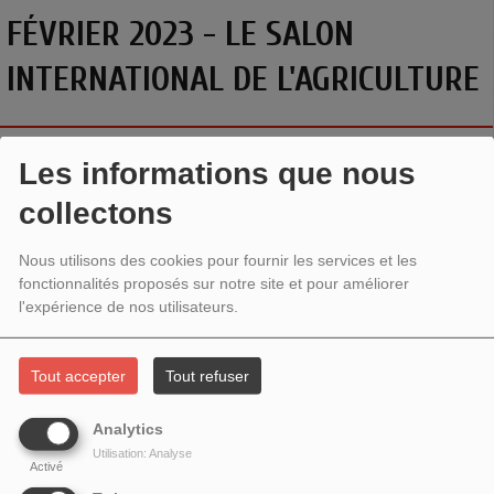
FÉVRIER 2023 - LE SALON
INTERNATIONAL DE L'AGRICULTURE
Les informations que nous
collectons
Nous utilisons des cookies pour fournir les services et les
fonctionnalités proposés sur notre site et pour améliorer
l'expérience de nos utilisateurs.
Tout accepter
Tout refuser
L'ÉTINCELLE DANS LA VILLE # 20
Analytics
LE SALON INTERNATIONAL DE L'AGRICULTURE
Utilisation: Analyse
Activé
L'étincelle dans la ville
est allée au Salon international de