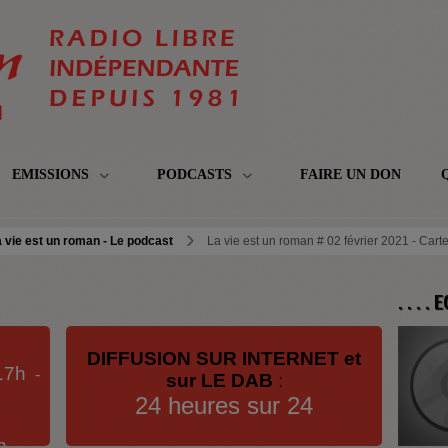
EMISSIONS
PODCASTS
FAIRE UN DON
 vie est un roman - Le podcast
La vie est un roman # 02 février 2021 - Cart
. . . .
DIFFUSION SUR INTERNET et
17h
-
sur LE DAB
:
24 heures sur 24
h