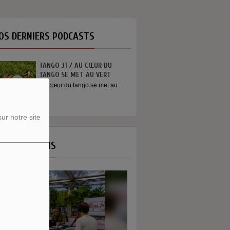
OS DERNIERS PODCASTS
TANGO 31 / AU CŒUR DU
TANGO SE MET AU VERT
Au cœur du tango se met au...
ur notre site
OS ÉMISSIONS