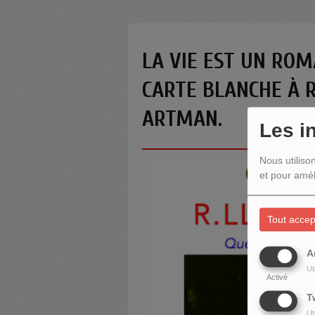
LA VIE EST UN ROM
CARTE BLANCHE À R
ARTMAN.
Les i
Nous utiliso
et pour amél
Tout accep
A
Ut
Activé
T
Ut