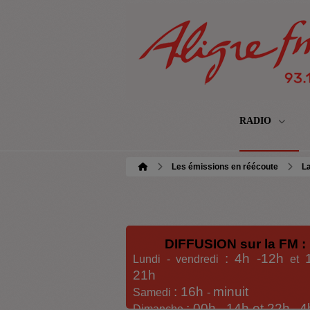
RADIO
Les émissions en réécoute
La
DIFFUSION sur la FM :
: 4h -12h
Lundi - vendredi
et
21h
: 16h
minuit
Samedi
-
: 00h -
14h et 22h
4
Dimanche
-