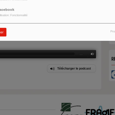
acebook
ilisation: Fonctionnalité
H
ing et d'injonctions, de goûts et de rééditions.
M
Pro
er
d
…
R
Télécharger le podcast