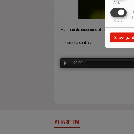
Activé
F
Ut
Activé
Echange de musiques et d'impressions, de feel
Sauvegard
Les crédits sont à venir.
00:00
ALIGRE FM