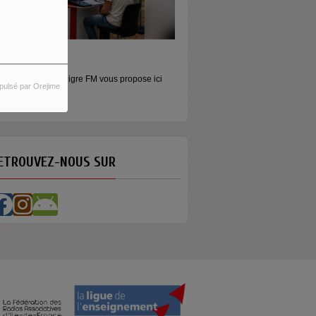
ORS LES MURS
icros baladeurs Aligre FM vous propose ici
pulsé par Orejime
'écouter des...
ETROUVEZ-NOUS SUR