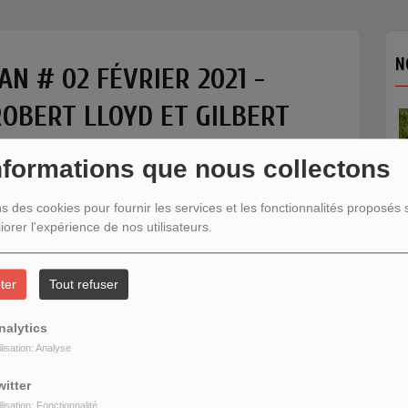
N
AN # 02 FÉVRIER 2021 -
OBERT LLOYD ET GILBERT
nformations que nous collectons
ns des cookies pour fournir les services et les fonctionnalités proposés s
iorer l'expérience de nos utilisateurs.
N
ter
Tout refuser
nalytics
ilisation: Analyse
witter
ilisation: Fonctionnalité