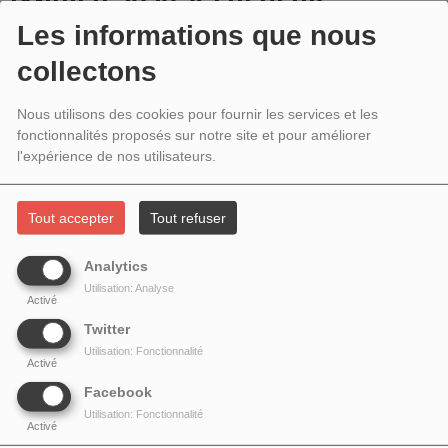
JANVIER 2020 # FRÉDÉRIC
Les informations que nous
GOURNAY NOUS LIT DES PAGES DE
collectons
SON ROMAN INÉDIT PARS LOIN
Nous utilisons des cookies pour fournir les services et les
L'AVENTURE EST INFINIE
fonctionnalités proposés sur notre site et pour améliorer
l'expérience de nos utilisateurs.
Tout accepter
Tout refuser
Analytics
Utilisation: Analyse
Activé
Twitter
Utilisation: Fonctionnalité
Activé
Facebook
Utilisation: Fonctionnalité
Frédéric Gournay
est né en 1969 et vit à Paris. Il a déjà publié sept livres aux
Activé
éditions de l'Irrémissible, quatre romans et trois recueils de textes, dont