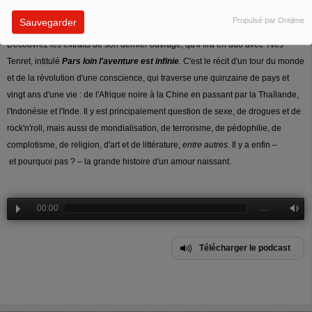
beaucoup sont parus dans la presse ou sur Internet.
Propulsé par Orejime
Sauvegarder
Découvrez les extraits de son dernier ouvrage, qu'il lira en duo avec Yves
Tenret, intitulé
Pars loin l'aventure est infinie
.
C'est le récit
d'un tour du monde
et de la révolution d'une conscience, qui traverse une quinzaine de pays et
vingt ans d'une vie : de l'Afrique noire à la Chine en passant par la Thaïlande,
l'Indonésie et l'Inde. Il y est principalement question de sexe, de drogues et de
rock'n'roll, mais aussi de mondialisation, de terrorisme, de pédophilie, de
complotisme, de religion, d'art et de littérature,
entre autres
. Il y a enfin –
et pourquoi pas ? – la grande histoire d'un amour naissant.
00:00
…
Télécharger le podcast