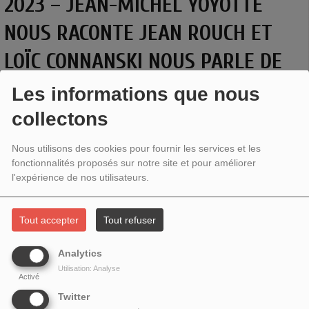
2023 – JEAN-MICHEL YOYOTTE
NOUS RACONTE JEAN ROUCH ET
LOÏC CONNANSKI NOUS PARLE DE
MARINE LUSZPINSKI ET MAVADO
Les informations que nous
CHARON
collectons
Nous utilisons des cookies pour fournir les services et les
fonctionnalités proposés sur notre site et pour améliorer
l'expérience de nos utilisateurs.
Tout accepter
Tout refuser
Analytics
Utilisation: Analyse
Activé
Twitter