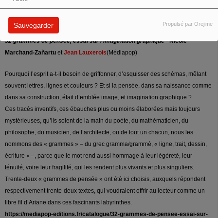
de-mulhouse-autopsie-dun-pillage/
Propulsé par Orejime
Sauvegarder
32 grammes de pensée, essai sur l’imagination graphique
-
Nicole
Marchand-Zañartu
et
Jean Lauxerois
(Médiapop)
Pourquoi l’esprit a-t-il besoin de griffonner, d’esquisser des schémas, mêlant
souvent lettres, lignes et couleurs ? Et si la pensée, dans sa naissance comme
dans sa construction, était d’emblée image, et imagination graphique ?
Ces tracés inventifs, ces ébauches plus ou moins élaborées mais toujours
mystérieuses, qu’ils soient de la main du poète, du mathématicien, du
philosophe, du musicien, de l’architecte, ou de tout un chacun, nous les
nommons des « grammes » – du grec gramma/grammè, « ligne, trait, dessin,
écriture » –, parce que le mot rend aussi hommage à leur légèreté, leur
ténuité, voire leur fragilité, qui les rendent plus vivants et plus singuliers.
Trente-deux « grammes de pensée » ont été ici choisis, auxquels répondent
respectivement trente-deux textes, qui voudraient offrir au lecteur comme un
libre fil d’Ariane dans ces fascinants labyrinthes.
https://mediapop-editions.fr/catalogue/32-grammes-de-pensee-essai-sur-