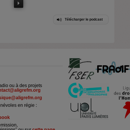
Télécharger le podcast
adio ou à des projets
ntact@aligrefm.org
ique@aligrefm.org
névoles en régie :
book
émission,
missions" ou sur
cette page