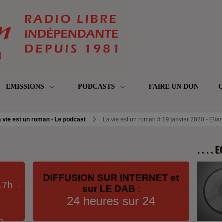
EMISSIONS
PODCASTS
FAIRE UN DON
 vie est un roman - Le podcast
La vie est un roman # 19 janvier 2020 - Elia
. . . .
DIFFUSION SUR INTERNET et
17h
-
sur LE DAB
:
24 heures sur 24
h