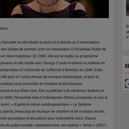
H
itrice
M
d
 Grenoble où elle étudie le piano et la théorie au Conservatoire
e ses études de premier cycle en composition à l'Académie Rubin de
 avec Mark Kopytman. En 1989, elle est acceptée au programme
sylvanie où elle étudie avec George Crumb et obtient sa maîtrise en
R
composition à l’Université de Californie à Berkeley en 1998. Entre
IRCAM pour le Cursus Annuel de musique électronique, et pour la
stique pour ensemble de chambre et électronique.
e et aux États-Unis. Elle a participé à de nombreux festivals et
n 2000, l'Ensemble Inter-Contemporain (Paris) commande et crée la
 point. » d’après le roman autobiographique « Le Système
es opéras, beaucoup de musique de chambre et de musique vocale,
ectro-acoustique et des pièces pour instruments solos. Depuis
mes de justice sociale, notamment avec ses opéras « Tamar » (2007),