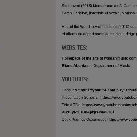
Shahrazad (2015) Monodrame de S. Carleton s
Sarah Carleton, librettiste et actrice, Marissa
Round the World in Eight minutes (2010) pou
étudiants du département de musique dirigé 
WEBSITES:
Homepage of the site of woman music com
Eliane Aberdam – Department of Music
YOUTUBES:
Encounter:
https://youtube.com/playlist?
Présentation Genesis:
https://www.youtub
Tête à Tête:
https://www.youtube.com/watc
v=otEyPtiJs30&pbjreload=101
Deux Poèmes Océaniques
https://www.you