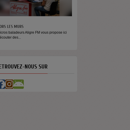
ORS LES MURS
MONEY - LE MOMENT
icros baladeurs Aligre FM vous propose ici
Raconter l’argent autrement Money
'écouter des...
émission...
ETROUVEZ-NOUS SUR