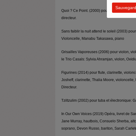
Sauvegard
Quoi ? Ce Point. (2000) pour violon, violonc
directeur.
Sans faiblir la nuit attend le soleil (2003) pou
Violoncelle, Manabu Takasawa, piano
Grisailles Vaporeuses (2006) pour violon, vio
le Trio Casals: Sylvia Ahramjan, violon, Ovidi
Figurines (2014) pour flute, clarinette, violon
Josheff, clarinette, Thalia Moore, violoncell
Directeur.
Tziltzulim (2002) pour tuba et électronique: Ga
In Our Own Voices (2019) Opéra, livret de Sa
Jane Murray, hautbois, Consuelo Sherba, alt
soprano, Devon Russo, bariton, Sarah Carleto