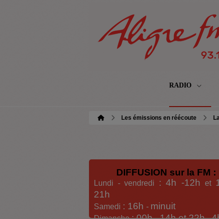
RADIO
Les émissions en réécoute
La
DIFFUSION sur la FM :
: 4h -12h
Lundi - vendredi
et
21h
: 16h
minuit
Samedi
-
: 00h -
14h et 22h
4
Dimanche
-