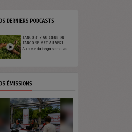
OS DERNIERS PODCASTS
TANGO 31 / AU CŒUR DU
INTERVIEW SORTI
TANGO SE MET AU VERT
YOUN SUN NAH
Au cœur du tango se met au...
Quelques mots de 
Youn Sun Nah apr
concert...
OS ÉMISSIONS