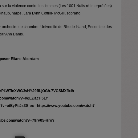
ur la violence contre les femmes (Les 1001 Nuits ré-interprétées).
 Knaub, harpe, Lara Lynn Cottrill- McGill, soprano
r orchestre de chambre: Université de Rhode Island, Ensemble des
par Ann Danis.
poser Eliane Aberdam
list=PLWTleXWGJsHYJ9ffLjOGh-7VCSMXfixih
e.com/watch?v=ygLZIacH5LY
h?v=otEyPtiJs30
ou
https://www.youtube.com/watch?
tube.com/watch?v=79rv05-HroY